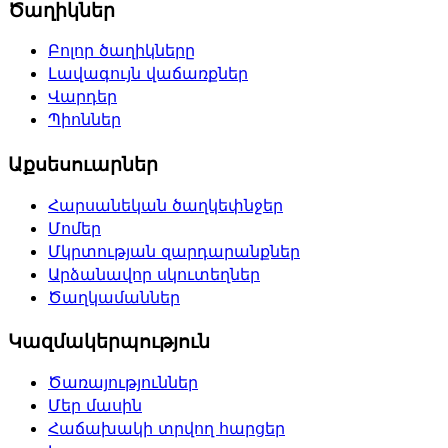
Ծաղիկներ
Բոլոր ծաղիկները
Լավագույն վաճառքներ
Վարդեր
Պիոններ
Աքսեսուարներ
Հարսանեկան ծաղկեփնջեր
Մոմեր
Մկրտության զարդարանքներ
Արձանավոր սկուտեղներ
Ծաղկամաններ
Կազմակերպություն
Ծառայություններ
Մեր մասին
Հաճախակի տրվող հարցեր