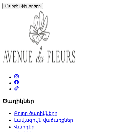
Մաքրել ֆիլտրերը
Ծաղիկներ
Բոլոր ծաղիկները
Լավագույն վաճառքներ
Վարդեր